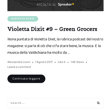
VIOLETTA DIXIT
Violetta Dixit #9 – Green Grocers
Nona puntata di Violetta Dixit, la rubrica podcast del nostro
magazine: si parla di ciò che ci fa stare bene, la musica. E la
musica della Valdichiana ha molto da …
Alessandra Leoni
1 Agosto 2017
Like it
1.4K
Views
Leave a comment
Continua a leggere
Search
Search
for: