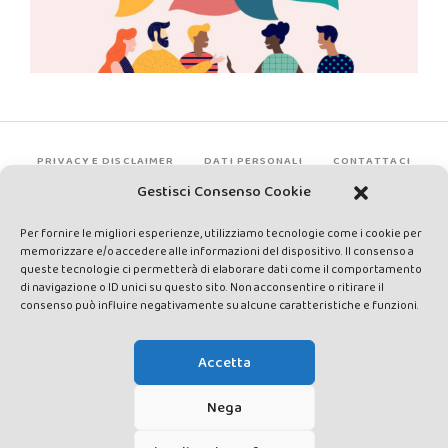
PRIVACY E DISCLAIMER
DATI PERSONALI
CONTATTACI
Gestisci Consenso Cookie
Per fornire le migliori esperienze, utilizziamo tecnologie come i cookie per
memorizzare e/o accedere alle informazioni del dispositivo. Il consenso a
queste tecnologie ci permetterà di elaborare dati come il comportamento
di navigazione o ID unici su questo sito. Non acconsentire o ritirare il
consenso può influire negativamente su alcune caratteristiche e funzioni.
Made by Avatar Web Communication © Copyright 2013-2026. All
rights reserved - Testata registrata presso il Tribunale di Siena con
Accetta
autorizzazione n°1 del 12/04/2014 - Direttrice Responsabile: Chiara
Cacace - E-mail: direzione@lavaldichiana.it - Editore: Valdichiana
Nega
Media Srl – P.IVA e C.F. 01377300528 –
amministrazione@lavaldichiana.it - Sede legale: Piazza Nazioni Unite