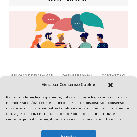
NORME EDITORIALI
PRIVACY E DISCLAIMER
DATI PERSONALI
CONTATTACI
Gestisci Consenso Cookie
Per fornire le migliori esperienze, utilizziamo tecnologie come i cookie per
memorizzare e/o accedere alle informazioni del dispositivo. Il consenso a
queste tecnologie ci permetterà di elaborare dati come il comportamento
di navigazione o ID unici su questo sito. Non acconsentire o ritirare il
consenso può influire negativamente su alcune caratteristiche e funzioni.
Made by Avatar Web Communication © Copyright 2013-2026. All
rights reserved - Testata registrata presso il Tribunale di Siena con
Accetta