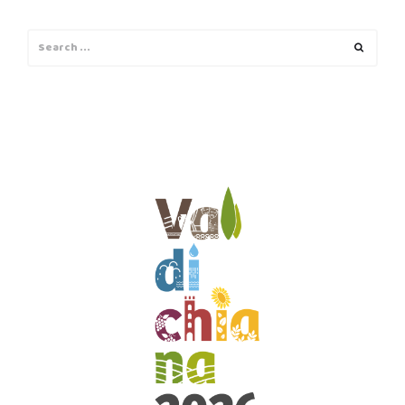
Search
Search
for: