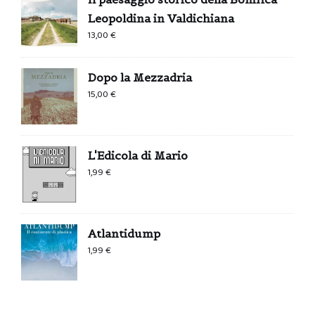
Leopoldina in Valdichiana
13,00
€
Dopo la Mezzadria
15,00
€
L'Edicola di Mario
1,99
€
Atlantidump
1,99
€