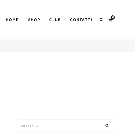
0
HOME
SHOP
CLUB
CONTATTI
Search
Search
Search
for: