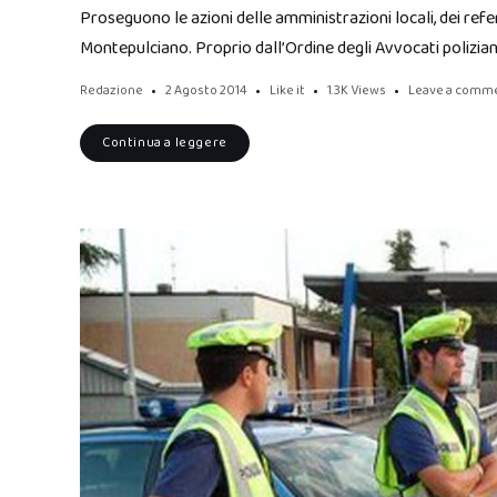
Proseguono le azioni delle amministrazioni locali, dei refere
Montepulciano. Proprio dall’Ordine degli Avvocati polizia
Redazione
2 Agosto 2014
Like it
1.3K
Views
Leave a comm
Continua a leggere