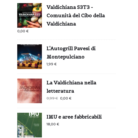
Valdichiana S3T3 -
Comunità del Cibo della
Valdichiana
0,00
€
L'Autogrill Pavesi di
Montepulciano
1,99
€
La Valdichiana nella
letteratura
Il
Il
0,99
€
0,00
€
prezzo
prezzo
originale
attuale
IMU e aree fabbricabili
era:
è:
18,00
€
0,99 €.
0,00 €.