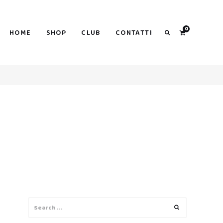
0
HOME
SHOP
CLUB
CONTATTI
Search
Search
Search
for: