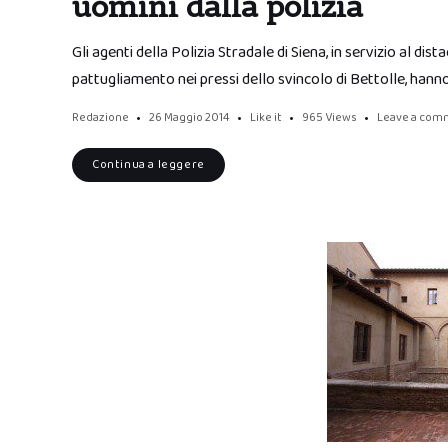
uomini dalla polizia
Gli agenti della Polizia Stradale di Siena, in servizio al di
pattugliamento nei pressi dello svincolo di Bettolle, hann
Redazione
26 Maggio 2014
Like it
965
Views
Leave a com
Continua a leggere