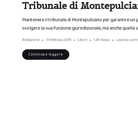
Tribunale di Montepulcia
Mantenere il tribunale di Montepulciano per garantire un pr
svolgere la sua funzione giurisdizionale, ma anche quella s
Redazione
3 Febbraio 2014
Like it
1.2K
Views
Leave a com
Continua a leggere