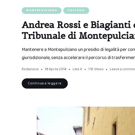
MONTEPULCIANO
POLITICA
Andrea Rossi e Biagianti d
Tribunale di Montepulci
Mantenere a Montepulciano un presidio di legalità per cons
giurisdizionale, senza accelerare il percorso di trasferimen
Redazione
18 Aprile 2014
Like it
1.1K
Views
Leave a comme
Continua a leggere