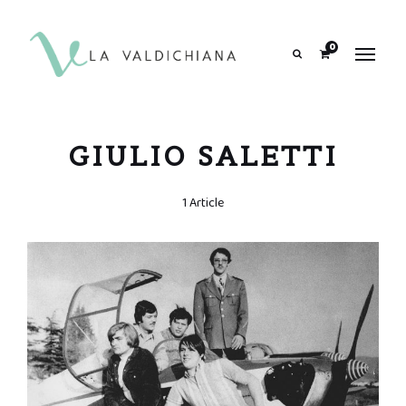
contenuto
0
Search
GIULIO SALETTI
1 Article