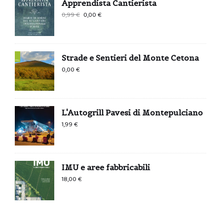
Apprendista Cantierista
Il
Il
0,99
€
0,00
€
prezzo
prezzo
originale
attuale
era:
è:
Strade e Sentieri del Monte Cetona
0,99 €.
0,00 €.
0,00
€
L'Autogrill Pavesi di Montepulciano
1,99
€
IMU e aree fabbricabili
18,00
€