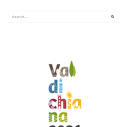
Search
Search
for: