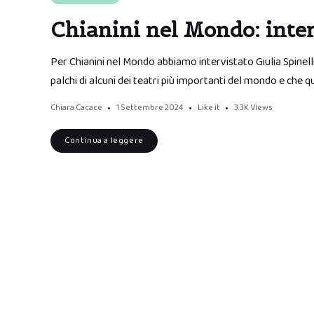
Chianini nel Mondo: inter
Per Chianini nel Mondo abbiamo intervistato Giulia Spinell
palchi di alcuni dei teatri più importanti del mondo e che q
Chiara Cacace
1 Settembre 2024
Like it
3.3K
Views
Continua a leggere