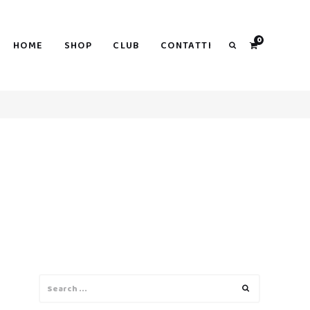
0
HOME
SHOP
CLUB
CONTATTI
Search
Search
Search
for: