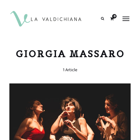
contenuto
0
Search
GIORGIA MASSARO
1 Article