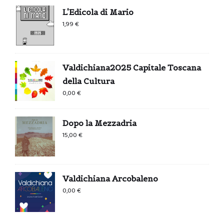
L'Edicola di Mario
1,99
€
Valdichiana2025 Capitale Toscana
della Cultura
0,00
€
Dopo la Mezzadria
15,00
€
Valdichiana Arcobaleno
0,00
€