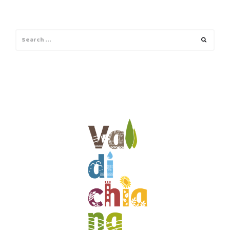
Search
Search
for: