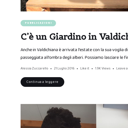
PUBBLICAZIONI
C’è un Giardino in Valdic
Anche in Valdichiana è arrivata l’estate con la sua voglia di
passeggiata all’ombra degli alberi. Possiamo lasciare le fi
Alessia Zuccarello
21 Luglio 2016
Like it
1.9K
Views
Leave 
Continua a leggere