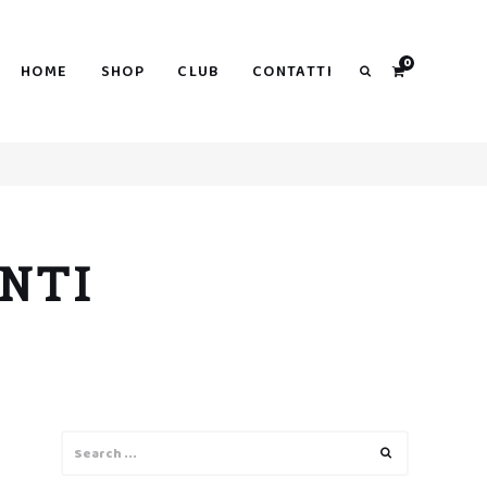
0
HOME
SHOP
CLUB
CONTATTI
Search
NTI
Search
Search
for: