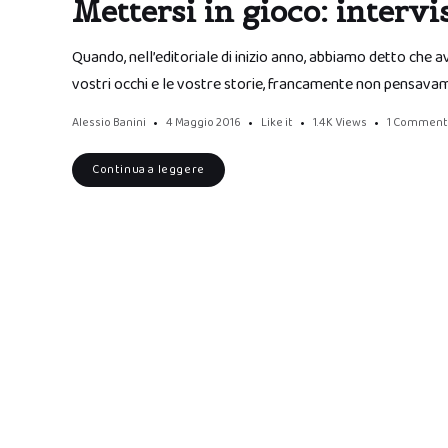
Mettersi in gioco: inter
Quando, nell’editoriale di inizio anno, abbiamo detto che
vostri occhi e le vostre storie, francamente non pensavamo
Alessio Banini
4 Maggio 2016
Like it
1.4K
Views
1 Comment
Continua a leggere