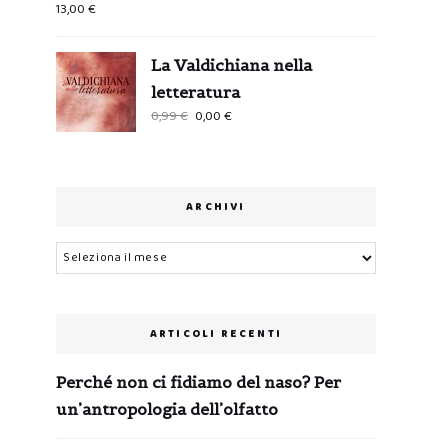
13,00
€
La Valdichiana nella
letteratura
Il
Il
0,99
€
0,00
€
prezzo
prezzo
originale
attuale
era:
è:
0,99 €.
0,00 €.
ARCHIVI
Archivi
ARTICOLI RECENTI
Perché non ci fidiamo del naso? Per
un’antropologia dell’olfatto