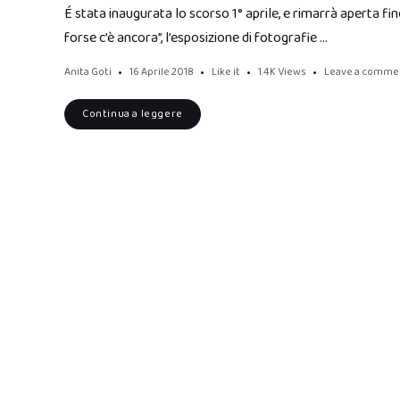
É stata inaugurata lo scorso 1° aprile, e rimarrà aperta fino
forse c’è ancora”, l’esposizione di fotografie …
Anita Goti
16 Aprile 2018
Like it
1.4K
Views
Leave a comme
Continua a leggere