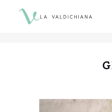
contenuto
G