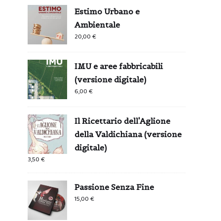
Estimo Urbano e
Ambientale
20,00
€
IMU e aree fabbricabili
(versione digitale)
6,00
€
Il Ricettario dell'Aglione
della Valdichiana (versione
digitale)
3,50
€
Passione Senza Fine
15,00
€