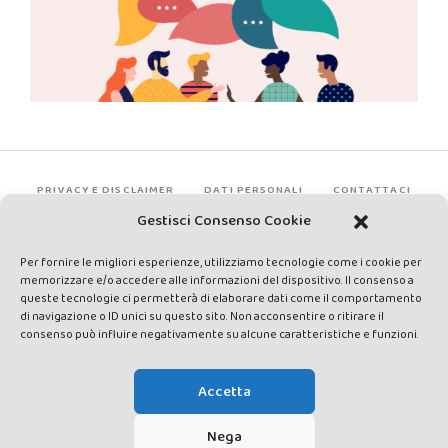
PRIVACY E DISCLAIMER
DATI PERSONALI
CONTATTACI
Gestisci Consenso Cookie
Per fornire le migliori esperienze, utilizziamo tecnologie come i cookie per
memorizzare e/o accedere alle informazioni del dispositivo. Il consenso a
queste tecnologie ci permetterà di elaborare dati come il comportamento
di navigazione o ID unici su questo sito. Non acconsentire o ritirare il
consenso può influire negativamente su alcune caratteristiche e funzioni.
Made by Avatar Web Communication © Copyright 2013-2026. All
rights reserved - Testata registrata presso il Tribunale di Siena con
Accetta
autorizzazione n°1 del 12/04/2014 - Direttrice Responsabile: Chiara
Cacace - E-mail: direzione@lavaldichiana.it - Editore: Valdichiana
Nega
Media Srl – P.IVA e C.F. 01377300528 –