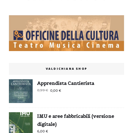
VALDICHIANA SHOP
Apprendista Cantierista
Il
Il
0,99
€
0,00
€
prezzo
prezzo
originale
attuale
era:
è:
IMU e aree fabbricabili (versione
0,99 €.
0,00 €.
digitale)
6,00
€