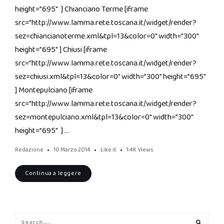
height=”695″ ] Chianciano Terme [iframe
src=”http://www.lamma.rete.toscana.it/widget/render?
sez=chiancianoterme.xml&tpl=13&color=0″ width=”300″
height=”695″ ] Chiusi [iframe
src=”http://www.lamma.rete.toscana.it/widget/render?
sez=chiusi.xml&tpl=13&color=0″ width=”300″ height=”695″
] Montepulciano [iframe
src=”http://www.lamma.rete.toscana.it/widget/render?
sez=montepulciano.xml&tpl=13&color=0″ width=”300″
height=”695″ ] …
Redazione
10 Marzo 2014
Like it
1.4K
Views
Continua a leggere
Search
Search