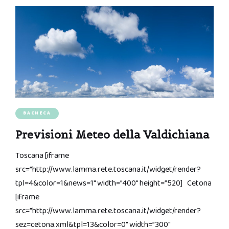
BACHECA
Previsioni Meteo della Valdichiana
Toscana [iframe
src=”http://www.lamma.rete.toscana.it/widget/render?
tpl=4&color=1&news=1″ width=”400″ height=”520] Cetona
[iframe
src=”http://www.lamma.rete.toscana.it/widget/render?
sez=cetona.xml&tpl=13&color=0″ width=”300″