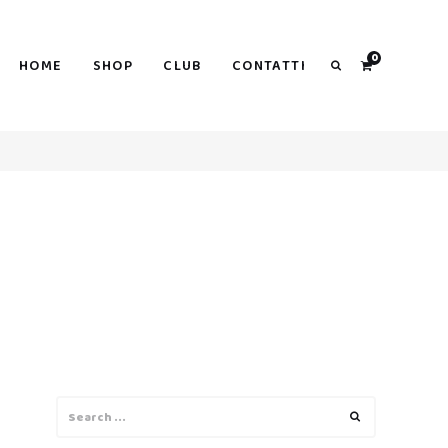
0
HOME
SHOP
CLUB
CONTATTI
Search
Search
Search
for: