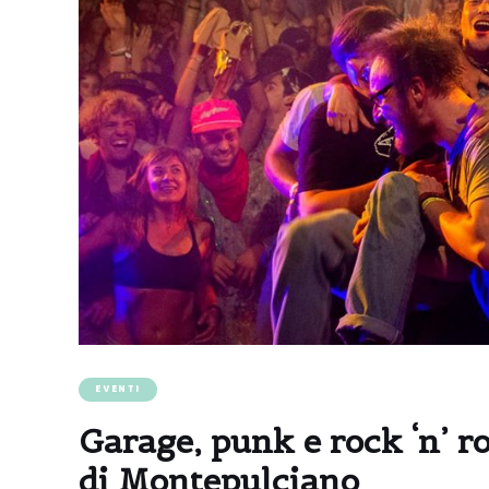
EVENTI
Garage, punk e rock ‘n’ r
di Montepulciano