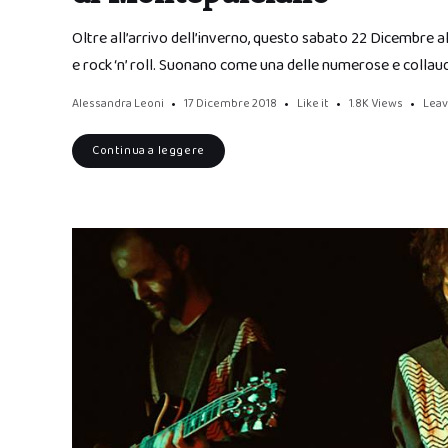
Oltre all’arrivo dell’inverno, questo sabato 22 Dicembre 
e rock ‘n’ roll. Suonano come una delle numerose e collau
Alessandra Leoni
17 Dicembre 2018
Like it
1.8K
Views
Lea
Continua a leggere