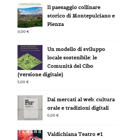
Il paesaggio collinare
storico di Montepulciano e
Pienza
0,00
€
Un modello di sviluppo
locale sostenibile: le
Comunità del Cibo
(versione digitale)
5,00
€
Dai mercati al web: cultura
orale e tradizioni digitali
0,00
€
Valdichiana Teatro #1