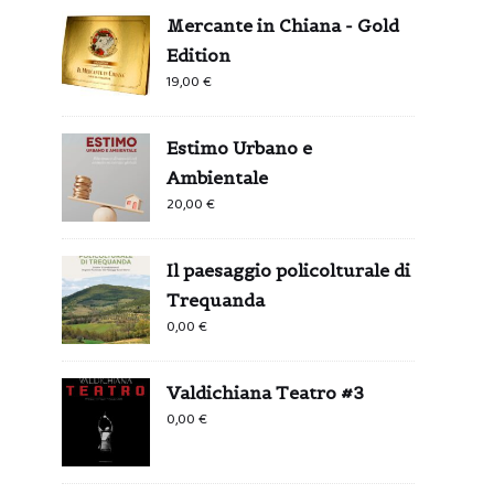
Mercante in Chiana - Gold
Edition
19,00
€
Estimo Urbano e
Ambientale
20,00
€
Il paesaggio policolturale di
Trequanda
0,00
€
Valdichiana Teatro #3
0,00
€