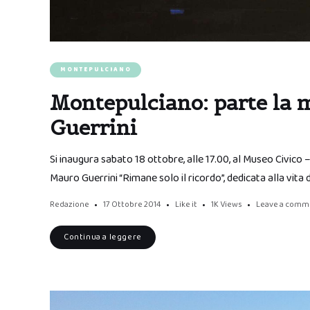
MONTEPULCIANO
Montepulciano: parte la 
Guerrini
Si inaugura sabato 18 ottobre, alle 17.00, al Museo Civico
Mauro Guerrini “Rimane solo il ricordo”, dedicata alla vita 
Redazione
17 Ottobre 2014
Like it
1K
Views
Leave a comm
Continua a leggere