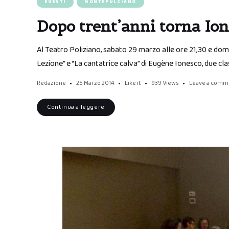
EVENTI
MONTEPULCIANO
Dopo trent’anni torna Ion
Al Teatro Poliziano, sabato 29 marzo alle ore 21,30 e dom
Lezione” e “La cantatrice calva” di Eugène Ionesco, due clas
Redazione
25 Marzo 2014
Like it
939
Views
Leave a comm
Continua a leggere