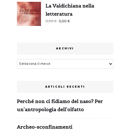
La Valdichiana nella
letteratura
Il
Il
0,99
€
0,00
€
prezzo
prezzo
originale
attuale
era:
è:
0,99 €.
0,00 €.
ARCHIVI
Archivi
ARTICOLI RECENTI
Perché non ci fidiamo del naso? Per
un’antropologia dell’olfatto
Archeo-sconfinamenti