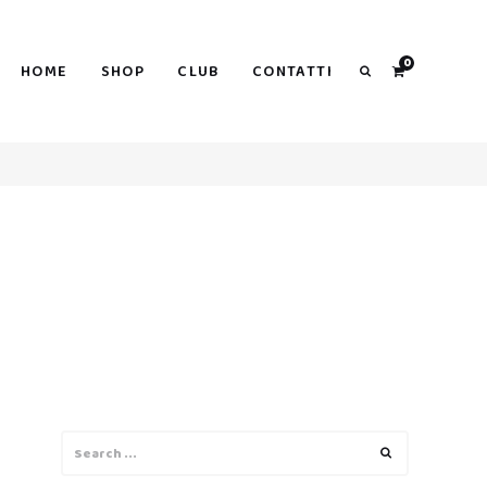
0
HOME
SHOP
CLUB
CONTATTI
Search
Search
Search
for: