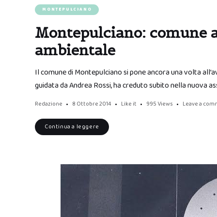
MONTEPULCIANO
Montepulciano: comune att
ambientale
Il comune di Montepulciano si pone ancora una volta all’a
guidata da Andrea Rossi, ha creduto subito nella nuova as
Redazione
8 Ottobre 2014
Like it
995
Views
Leave a com
Continua a leggere