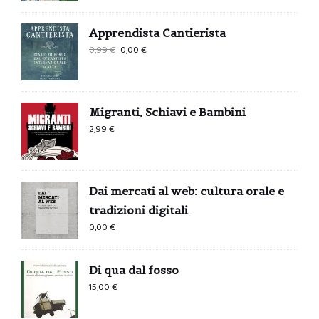
Apprendista Cantierista
Il
Il
0,99
€
0,00
€
prezzo
prezzo
originale
attuale
era:
è:
Migranti, Schiavi e Bambini
0,99 €.
0,00 €.
2,99
€
Dai mercati al web: cultura orale e
tradizioni digitali
0,00
€
Di qua dal fosso
15,00
€