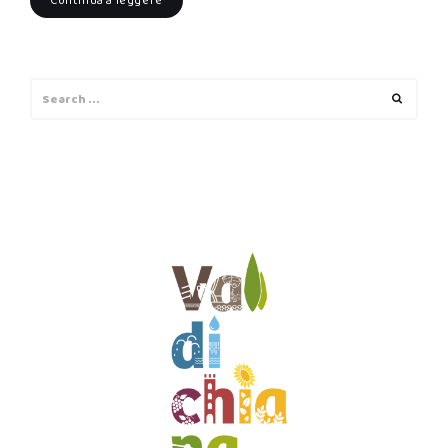
Continua a leggere
Search
Search
for: