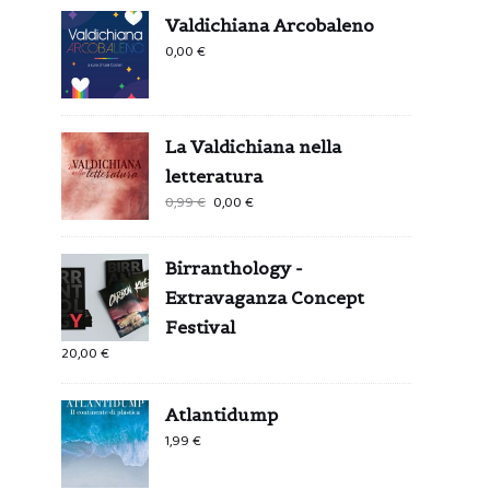
Valdichiana Arcobaleno
0,00
€
La Valdichiana nella
letteratura
Il
Il
0,99
€
0,00
€
prezzo
prezzo
originale
attuale
Birranthology -
era:
è:
Extravaganza Concept
0,99 €.
0,00 €.
Festival
20,00
€
Atlantidump
1,99
€