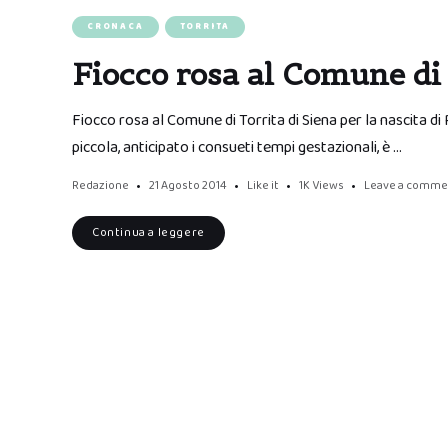
CRONACA
TORRITA
Fiocco rosa al Comune di 
Fiocco rosa al Comune di Torrita di Siena per la nascita d
piccola, anticipato i consueti tempi gestazionali, è …
Redazione
21 Agosto 2014
Like it
1K
Views
Leave a comme
Continua a leggere