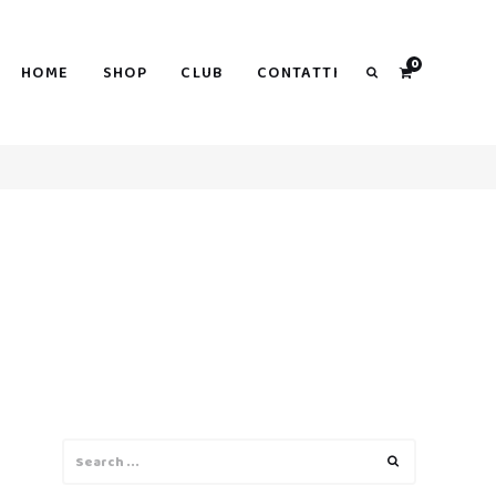
0
HOME
SHOP
CLUB
CONTATTI
Search
Search
Search
for: