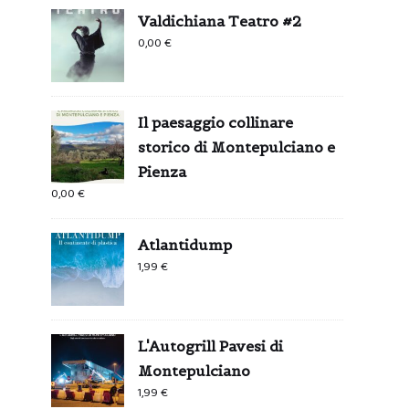
Valdichiana Teatro #2
0,00
€
Il paesaggio collinare
storico di Montepulciano e
Pienza
0,00
€
Atlantidump
1,99
€
L'Autogrill Pavesi di
Montepulciano
1,99
€