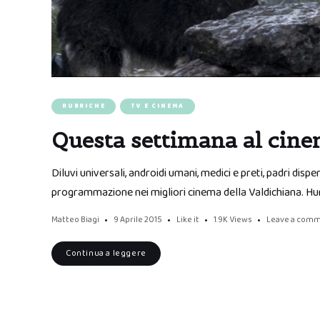
RUBRICHE
TV E CINEMA
Questa settimana al cine
Diluvi universali, androidi umani, medici e preti, padri disper
programmazione nei migliori cinema della Valdichiana. Hum
Matteo Biagi
9 Aprile 2015
Like it
1.9K
Views
Leave a com
Continua a leggere