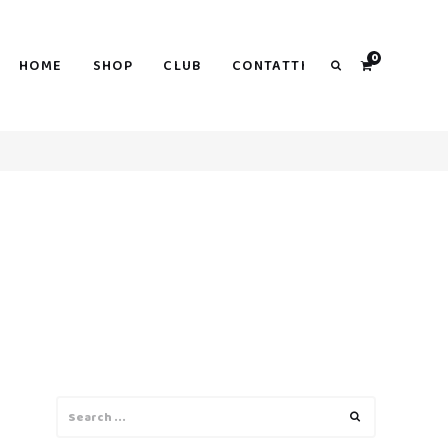
0
HOME
SHOP
CLUB
CONTATTI
Search
Search
Search
for: