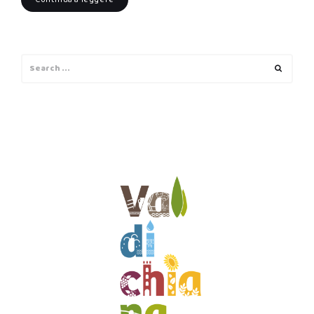
Search
Search
for: