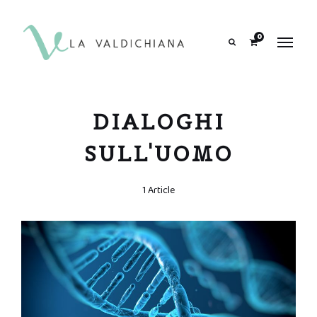
contenuto
0
Search
DIALOGHI
SULL'UOMO
1 Article