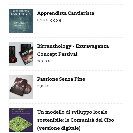
Apprendista Cantierista
Il
Il
0,99
€
0,00
€
prezzo
prezzo
originale
attuale
era:
è:
Birranthology - Extravaganza
0,99 €.
0,00 €.
Concept Festival
20,00
€
Passione Senza Fine
15,00
€
Un modello di sviluppo locale
sostenibile: le Comunità del Cibo
(versione digitale)