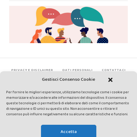
PRIVACY E DISCLAIMER
DATI PERSONALI
CONTATTACI
Gestisci Consenso Cookie
Per fornire le migliori esperienze, utilizziamo tecnologie come i cookie per
memorizzare e/o accedere alle informazioni del dispositivo. Il consenso a
queste tecnologie ci permetterà di elaborare dati come il comportamento
di navigazione o ID unici su questo sito. Non acconsentire o ritirare il
consenso può influire negativamente su alcune caratteristiche e funzioni.
Made by Avatar Web Communication © Copyright 2013-2026. All
rights reserved - Testata registrata presso il Tribunale di Siena con
Accetta
autorizzazione n°1 del 12/04/2014 - Direttrice Responsabile: Chiara