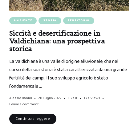
AMBIENTE
STORIA
TERRITORIO
Siccità e desertificazione in
Valdichiana: una prospettiva
storica
La Valdichiana è una valle di origine alluvionale, che nel
corso della sua storia è stata caratterizzata da una grande
fertilità dei campi. Il suo sviluppo agricolo è stato
fondamentale …
Alessio Banini
28 Luglio 2022
Like it
1.7K
Views
Leave a comment
Continua a leggere