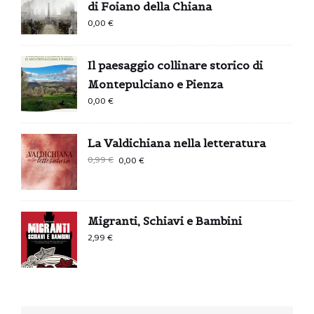
di Foiano della Chiana
0,00
€
Il paesaggio collinare storico di
Montepulciano e Pienza
0,00
€
La Valdichiana nella letteratura
Il
Il
0,99
€
0,00
€
prezzo
prezzo
originale
attuale
era:
è:
Migranti, Schiavi e Bambini
0,99 €.
0,00 €.
2,99
€