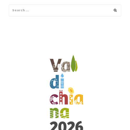
Search
Search
for: