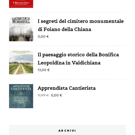
I segreti del cimitero monumentale
di Foiano della Chiana
0,00
€
Il paesaggio storico della Bonifica
Leopoldina in Valdichiana
13,00
€
Apprendista Cantierista
Il
Il
0,99
€
0,00
€
prezzo
prezzo
originale
attuale
era:
è:
0,99 €.
0,00 €.
ARCHIVI