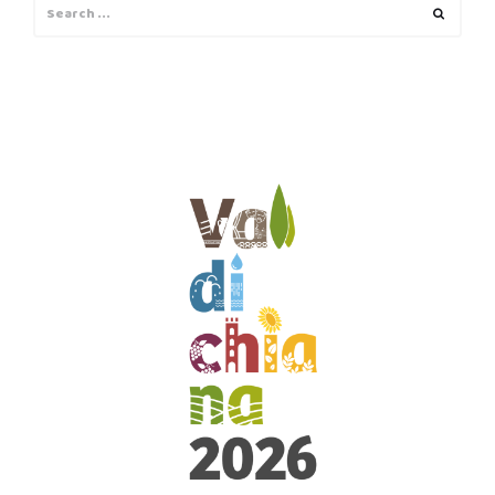
Search
Search
for: