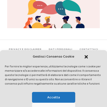
PRIVACY E DISCLAIMER
DATI PERSONALI
CONTATTACI
Gestisci Consenso Cookie
Per fornire le migliori esperienze, utilizziamo tecnologie come i cookie per
memorizzare e/o accedere alle informazioni del dispositivo. Il consenso a
queste tecnologie ci permetterà di elaborare dati come il comportamento
di navigazione o ID unici su questo sito. Non acconsentire o ritirare il
consenso può influire negativamente su alcune caratteristiche e funzioni.
Made by Avatar Web Communication © Copyright 2013-2026. All
rights reserved - Testata registrata presso il Tribunale di Siena con
Accetta
autorizzazione n°1 del 12/04/2014 - Direttrice Responsabile: Chiara
Cacace - E-mail: direzione@lavaldichiana.it - Editore: Valdichiana