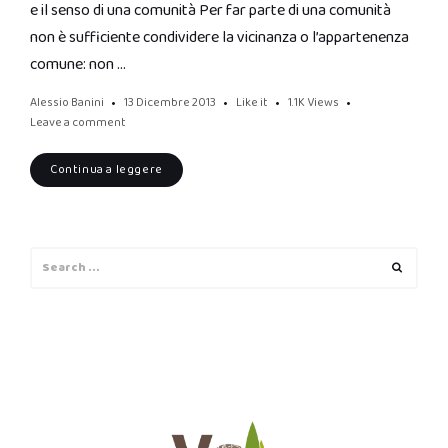
e il senso di una comunità Per far parte di una comunità
non è sufficiente condividere la vicinanza o l’appartenenza
comune: non …
Alessio Banini
13 Dicembre 2013
Like it
1.1K
Views
Leave a comment
Continua a leggere
Search
Search
for: