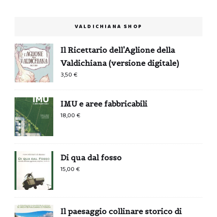
VALDICHIANA SHOP
Il Ricettario dell'Aglione della
Valdichiana (versione digitale)
3,50
€
IMU e aree fabbricabili
18,00
€
Di qua dal fosso
15,00
€
Il paesaggio collinare storico di