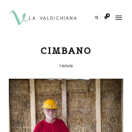
contenuto
0
Search
CIMBANO
1 Article