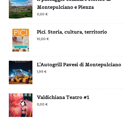
Montepulciano e Pienza
0,00
€
Pici. Storia, cultura, territorio
10,00
€
L'Autogrill Pavesi di Montepulciano
1,99
€
Valdichiana Teatro #1
0,00
€