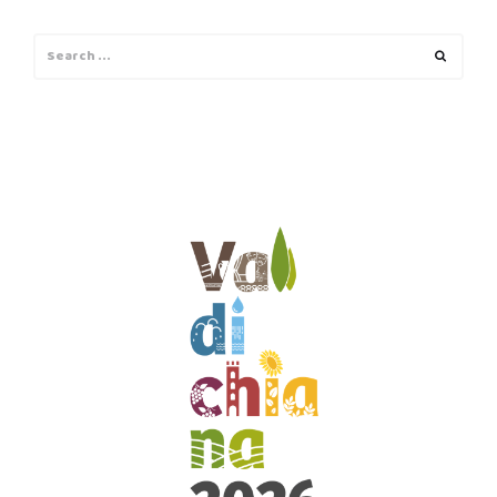
Search
Search
for: