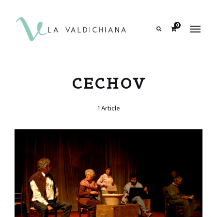
contenuto
0
Search
CECHOV
1 Article