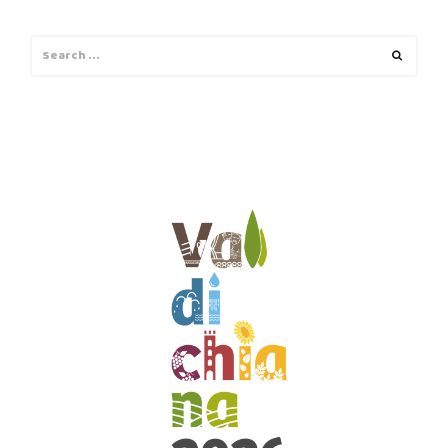
Search
Search
for: