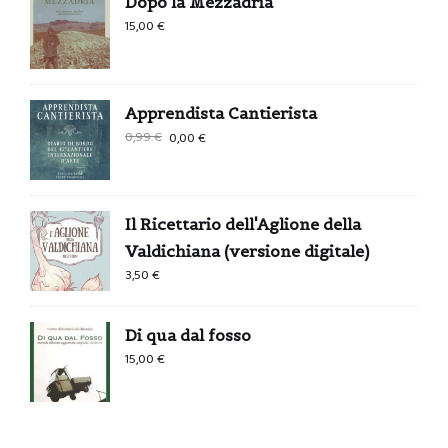
Dopo la Mezzadria
15,00
€
Apprendista Cantierista
Il
Il
0,99
€
0,00
€
prezzo
prezzo
originale
attuale
era:
è:
Il Ricettario dell'Aglione della
0,99 €.
0,00 €.
Valdichiana (versione digitale)
3,50
€
Di qua dal fosso
15,00
€