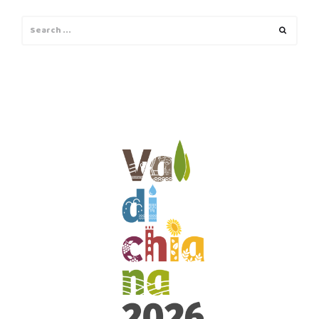
Search
Search
for: