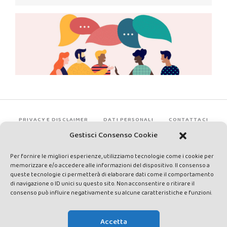
PRIVACY E DISCLAIMER
DATI PERSONALI
CONTATTACI
Gestisci Consenso Cookie
Per fornire le migliori esperienze, utilizziamo tecnologie come i cookie per
memorizzare e/o accedere alle informazioni del dispositivo. Il consenso a
queste tecnologie ci permetterà di elaborare dati come il comportamento
di navigazione o ID unici su questo sito. Non acconsentire o ritirare il
consenso può influire negativamente su alcune caratteristiche e funzioni.
Made by Avatar Web Communication © Copyright 2013-2026. All
rights reserved - Testata registrata presso il Tribunale di Siena con
Accetta
autorizzazione n°1 del 12/04/2014 - Direttrice Responsabile: Chiara