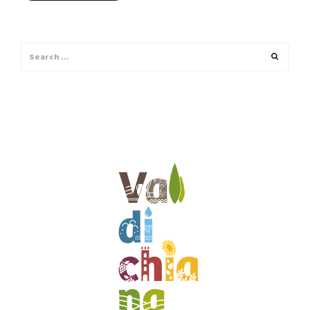
Search
Search
for: