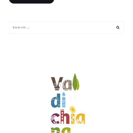
Search
Search
for: