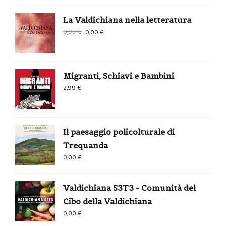
La Valdichiana nella letteratura
Il
Il
0,99
€
0,00
€
prezzo
prezzo
originale
attuale
era:
è:
Migranti, Schiavi e Bambini
0,99 €.
0,00 €.
2,99
€
Il paesaggio policolturale di
Trequanda
0,00
€
Valdichiana S3T3 - Comunità del
Cibo della Valdichiana
0,00
€