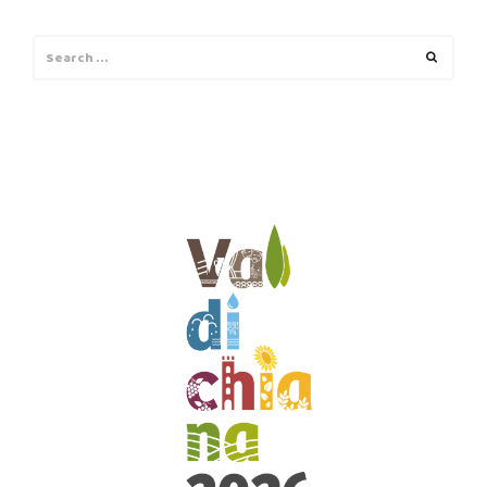
Search
Search
for: