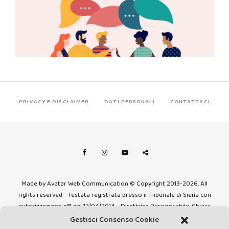
PRIVACY E DISCLAIMER
DATI PERSONALI
CONTATTACI
Made by Avatar Web Communication © Copyright 2013-2026. All
rights reserved - Testata registrata presso il Tribunale di Siena con
autorizzazione n°1 del 12/04/2014 - Direttrice Responsabile: Chiara
Cacace - E-mail: direzione@lavaldichiana.it - Editore: Valdichiana
Gestisci Consenso Cookie
Media Srl – P.IVA e C.F. 01377300528 –