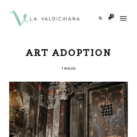
contenuto
0
Search
ART ADOPTION
1 Article