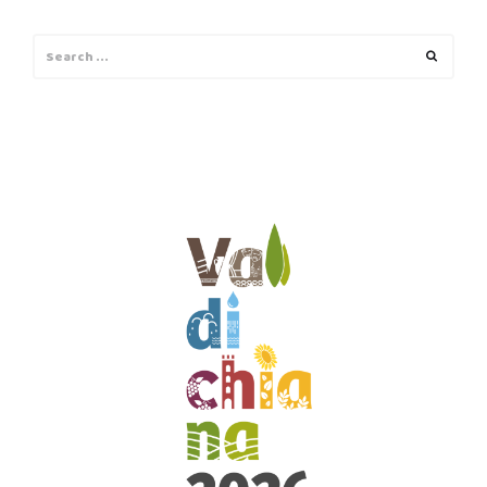
Search
Search
for: