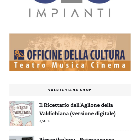
VALDICHIANA SHOP
Il Ricettario dell'Aglione della
Valdichiana (versione digitale)
3,50
€
Birranthology - Extravaganza