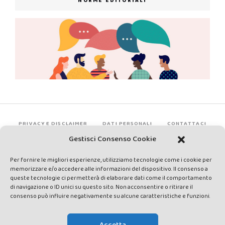
NORME EDITORIALI
PRIVACY E DISCLAIMER
DATI PERSONALI
CONTATTACI
Gestisci Consenso Cookie
Per fornire le migliori esperienze, utilizziamo tecnologie come i cookie per
memorizzare e/o accedere alle informazioni del dispositivo. Il consenso a
queste tecnologie ci permetterà di elaborare dati come il comportamento
di navigazione o ID unici su questo sito. Non acconsentire o ritirare il
consenso può influire negativamente su alcune caratteristiche e funzioni.
Made by Avatar Web Communication © Copyright 2013-2026. All
rights reserved - Testata registrata presso il Tribunale di Siena con
Accetta