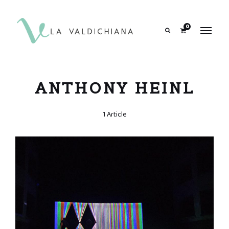
contenuto
0
Search
ANTHONY HEINL
1 Article