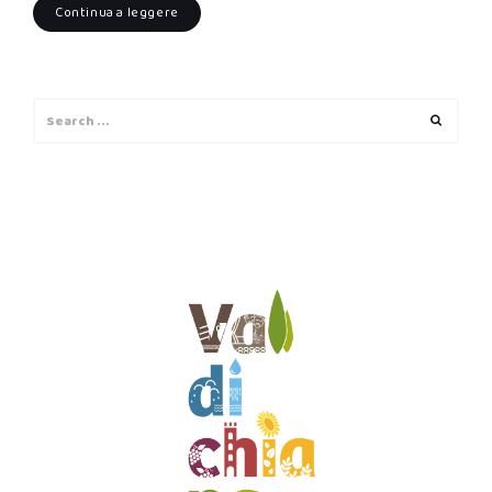
Continua a leggere
Search
Search
for: