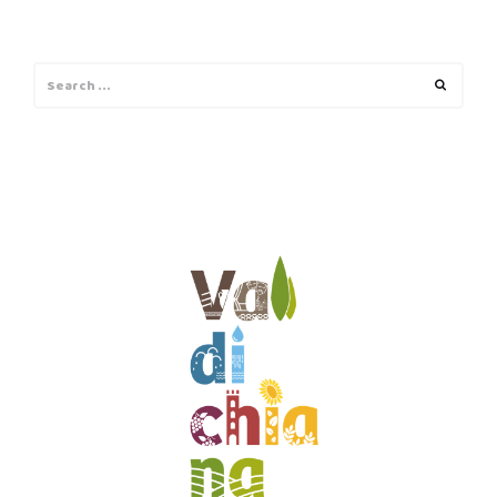
Search
Search
for: