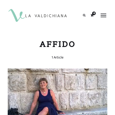
contenuto
0
Search
AFFIDO
1 Article