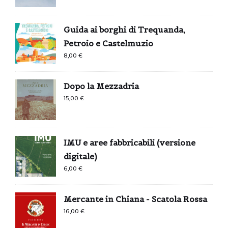
Guida ai borghi di Trequanda,
Petroio e Castelmuzio
8,00
€
Dopo la Mezzadria
15,00
€
IMU e aree fabbricabili (versione
digitale)
6,00
€
Mercante in Chiana - Scatola Rossa
16,00
€