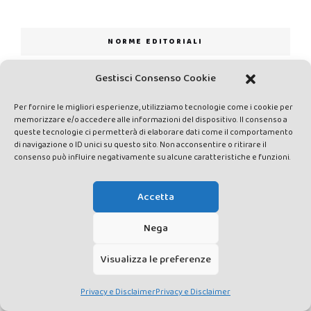
NORME EDITORIALI
Gestisci Consenso Cookie
Per fornire le migliori esperienze, utilizziamo tecnologie come i cookie per
memorizzare e/o accedere alle informazioni del dispositivo. Il consenso a
queste tecnologie ci permetterà di elaborare dati come il comportamento
di navigazione o ID unici su questo sito. Non acconsentire o ritirare il
consenso può influire negativamente su alcune caratteristiche e funzioni.
Accetta
PRIVACY E DISCLAIMER
DATI PERSONALI
CONTATTACI
Nega
Visualizza le preferenze
Privacy e Disclaimer
Privacy e Disclaimer