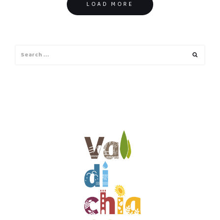
Posts
LOAD MORE
navigation
Search
Search
for: