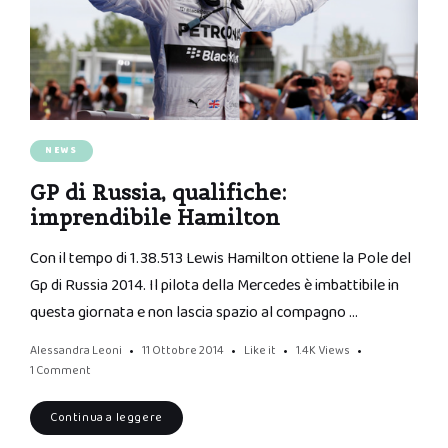
NEWS
GP di Russia, qualifiche:
imprendibile Hamilton
Con il tempo di 1.38.513 Lewis Hamilton ottiene la Pole del
Gp di Russia 2014. Il pilota della Mercedes è imbattibile in
questa giornata e non lascia spazio al compagno …
Alessandra Leoni
11 Ottobre 2014
Like it
1.4K
Views
1 Comment
Continua a leggere