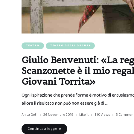
TEATRO
TEATRO DEGLI OSCURI
Giulio Benvenuti: «La reg
Scanzonette è il mio reg
Giovani Torrita»
Ogni ispirazione che prende forma è motivo di entusiasmo,
allora il risultato non può non essere già di …
Anita Goti
26 Novembre 2019
Like it
1.1K
Views
3 Commen
Continua a leggere