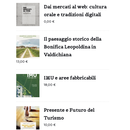
Dai mercati al web: cultura
orale e tradizioni digitali
0,00
€
Il paesaggio storico della
Bonifica Leopoldina in
Valdichiana
13,00
€
IMU e aree fabbricabili
18,00
€
Presente e Futuro del
Turismo
10,00
€