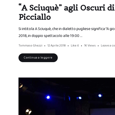
“A Sciuquè” agli Oscuri di
Picciallo
Si intitola A Sciuquè, che in dialetto pugliese significa “A g
2018, in doppio spettacolo alle 19:00 …
Tommaso Ghezzi
12 Aprile 2018
Like it
1K
Views
Leave a 
Continua a leggere