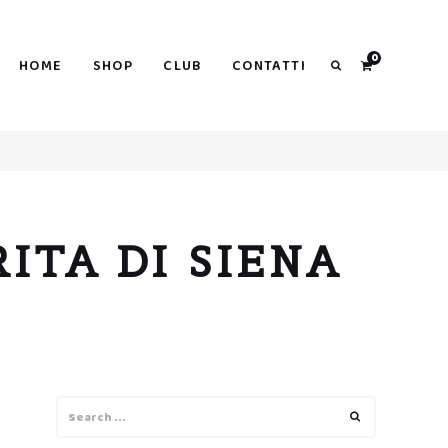
0
HOME
SHOP
CLUB
CONTATTI
Search
ITA DI SIENA
Search
Search
for: