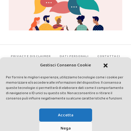
PRIVACY E DISCLAIMER
DATI PERSONALI
CONTATTACI
Gestisci Consenso Cookie
Per fornire le migliori esperienze, utilizziamo tecnologie come i cookie per
memorizzare e/o accedere alle informazioni del dispositivo. Il consenso a
queste tecnologie ci permetterà di elaborare dati come il comportamento
di navigazione o ID unici su questo sito. Non acconsentire o ritirare il
consenso può influire negativamente su alcune caratteristiche e funzioni.
Made by Avatar Web Communication © Copyright 2013-2026. All
rights reserved - Testata registrata presso il Tribunale di Siena con
Accetta
autorizzazione n°1 del 12/04/2014 - Direttrice Responsabile: Chiara
Cacace - E-mail: direzione@lavaldichiana.it - Editore: Valdichiana
Nega
Media Srl – P.IVA e C.F. 01377300528 –