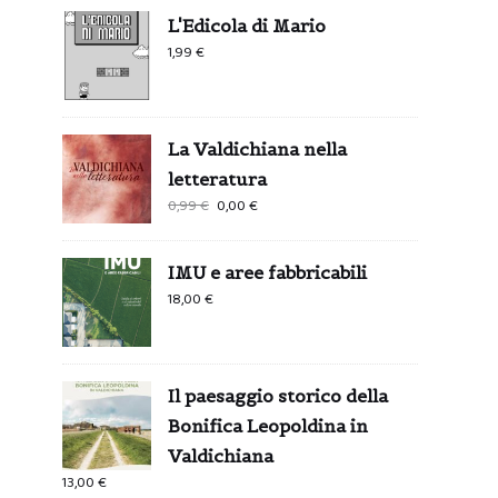
L'Edicola di Mario
1,99
€
La Valdichiana nella
letteratura
Il
Il
0,99
€
0,00
€
prezzo
prezzo
originale
attuale
IMU e aree fabbricabili
era:
è:
18,00
€
0,99 €.
0,00 €.
Il paesaggio storico della
Bonifica Leopoldina in
Valdichiana
13,00
€