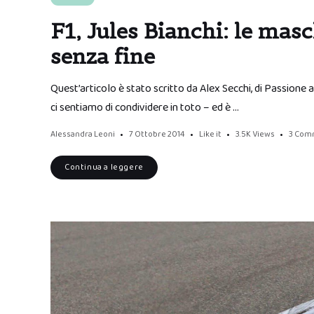
F1, Jules Bianchi: le mas
senza fine
Quest’articolo è stato scritto da Alex Secchi, di Passione 
ci sentiamo di condividere in toto – ed è …
Alessandra Leoni
7 Ottobre 2014
Like it
3.5K
Views
3 Com
Continua a leggere