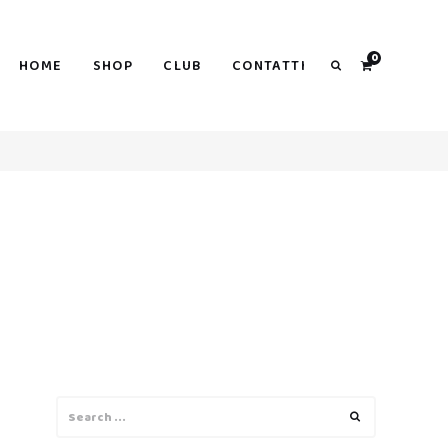
0
HOME
SHOP
CLUB
CONTATTI
Search
Search
Search
for: