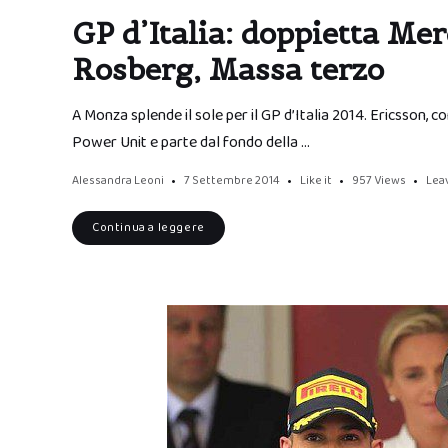
GP d’Italia: doppietta Me
Rosberg, Massa terzo
A Monza splende il sole per il GP d’Italia 2014. Ericsson, 
Power Unit e parte dal fondo della …
Alessandra Leoni
7 Settembre 2014
Like it
957
Views
Lea
Continua a leggere