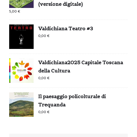
(versione digitale)
5,00
€
Valdichiana Teatro #3
0,00
€
Valdichiana2025 Capitale Toscana
della Cultura
0,00
€
Il paesaggio policolturale di
Trequanda
0,00
€