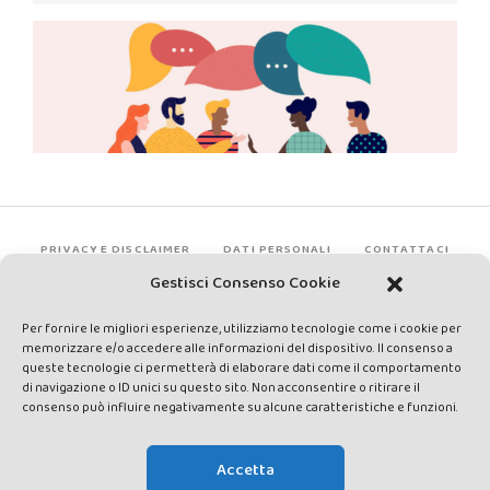
PRIVACY E DISCLAIMER
DATI PERSONALI
CONTATTACI
Gestisci Consenso Cookie
Per fornire le migliori esperienze, utilizziamo tecnologie come i cookie per
memorizzare e/o accedere alle informazioni del dispositivo. Il consenso a
queste tecnologie ci permetterà di elaborare dati come il comportamento
di navigazione o ID unici su questo sito. Non acconsentire o ritirare il
consenso può influire negativamente su alcune caratteristiche e funzioni.
Made by Avatar Web Communication © Copyright 2013-2026. All
rights reserved - Testata registrata presso il Tribunale di Siena con
Accetta
autorizzazione n°1 del 12/04/2014 - Direttrice Responsabile: Chiara