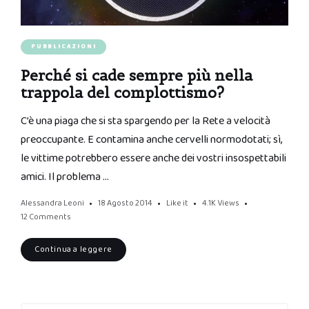
PUBBLICAZIONI
Perché si cade sempre più nella
trappola del complottismo?
C’è una piaga che si sta spargendo per la Rete a velocità
preoccupante. E contamina anche cervelli normodotati; sì,
le vittime potrebbero essere anche dei vostri insospettabili
amici. Il problema …
Alessandra Leoni
18 Agosto 2014
Like it
4.1K
Views
12 Comments
Continua a leggere