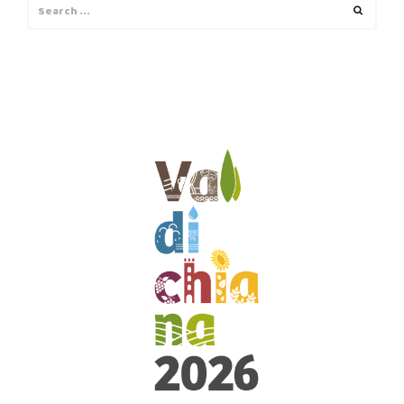
Search
Search
for: