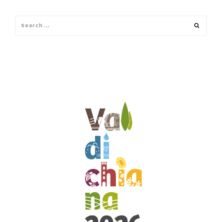
Search
Search
for: