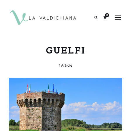
contenuto
0
Search
GUELFI
1 Article