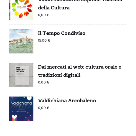
della Cultura
0,00
€
Il Tempo Condiviso
15,00
€
Dai mercati al web: cultura orale e
tradizioni digitali
0,00
€
Valdichiana Arcobaleno
0,00
€