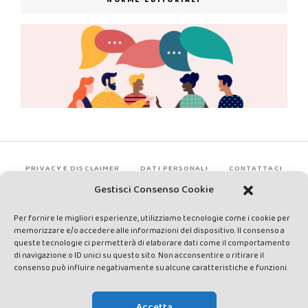
NORME EDITORIALI
PRIVACY E DISCLAIMER
DATI PERSONALI
CONTATTACI
Gestisci Consenso Cookie
Per fornire le migliori esperienze, utilizziamo tecnologie come i cookie per
memorizzare e/o accedere alle informazioni del dispositivo. Il consenso a
queste tecnologie ci permetterà di elaborare dati come il comportamento
di navigazione o ID unici su questo sito. Non acconsentire o ritirare il
consenso può influire negativamente su alcune caratteristiche e funzioni.
Made by Avatar Web Communication © Copyright 2013-2026. All
rights reserved - Testata registrata presso il Tribunale di Siena con
Accetta