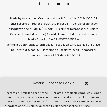
Made by Avatar Web Communication © Copyright 2013-2026. All
rights reserved - Testata registrata presso il Tribunale di Siena con
autorizzazione n°1 del 12/04/2014 - Direttrice Responsabile: Chiara
Cacace - E-mail: direzione@lavaldichiana.it - Editore: Valdichiana
Media Srl – P.IVA e C.F. 01377300528 –
amministrazione@lavaldichiana.it - Sede legale: Piazza Nazioni Unite
10, Torrita di Siena (SI) - Iscrizione al Registro degli Operatori di
Comunicazione n.24374 del 24/03/2014
Gestisci Consenso Cookie
Per fornire le migliori esperienze, utilizziamo tecnologie come i cookie per
memorizzare e/o accedere alle informazioni del dispositivo. Il consenso a
queste tecnologie ci permetterà di elaborare dati come il comportamento
di navigazione o ID unici su questo sito. Non acconsentire o ritirare il