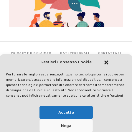
PRIVACY E DISCLAIMER
DATI PERSONALI
CONTATTACI
Gestisci Consenso Cookie
Per fornire le migliori esperienze, utilizziamo tecnologie come i cookie per
memorizzare e/o accedere alle informazioni del dispositivo. Il consenso a
queste tecnologie ci permetterà di elaborare dati come il comportamento
di navigazione o ID unici su questo sito. Non acconsentire o ritirare il
consenso può influire negativamente su alcune caratteristiche e funzioni.
Made by Avatar Web Communication © Copyright 2013-2026. All
rights reserved - Testata registrata presso il Tribunale di Siena con
Accetta
autorizzazione n°1 del 12/04/2014 - Direttrice Responsabile: Chiara
Cacace - E-mail: direzione@lavaldichiana.it - Editore: Valdichiana
Nega
Media Srl – P.IVA e C.F. 01377300528 –