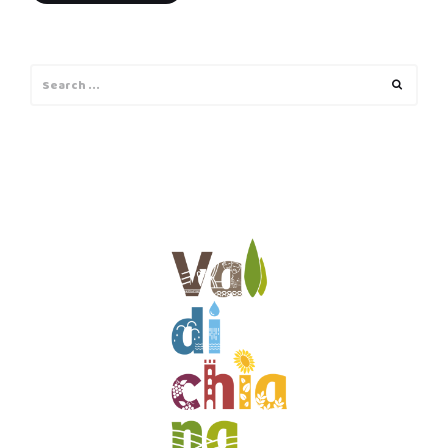
Search
Search
for: