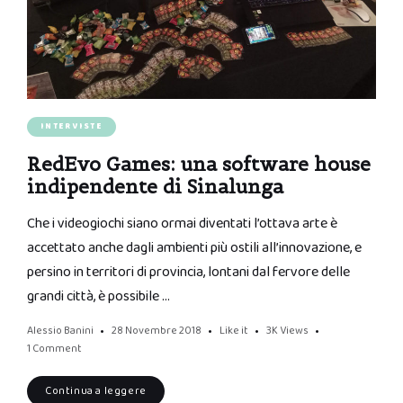
INTERVISTE
RedEvo Games: una software house
indipendente di Sinalunga
Che i videogiochi siano ormai diventati l’ottava arte è
accettato anche dagli ambienti più ostili all’innovazione, e
persino in territori di provincia, lontani dal fervore delle
grandi città, è possibile …
Alessio Banini
28 Novembre 2018
Like it
3K
Views
1 Comment
Continua a leggere