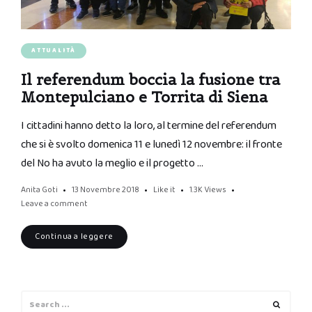
ATTUALITÀ
Il referendum boccia la fusione tra
Montepulciano e Torrita di Siena
I cittadini hanno detto la loro, al termine del referendum
che si è svolto domenica 11 e lunedì 12 novembre: il fronte
del No ha avuto la meglio e il progetto …
Anita Goti
13 Novembre 2018
Like it
1.3K
Views
Leave a comment
Continua a leggere
Search
Search