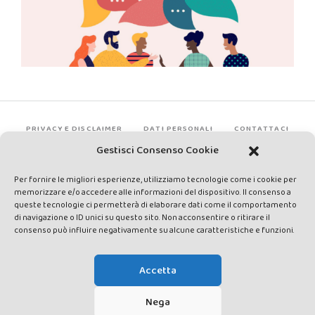
PRIVACY E DISCLAIMER
DATI PERSONALI
CONTATTACI
Gestisci Consenso Cookie
Per fornire le migliori esperienze, utilizziamo tecnologie come i cookie per
memorizzare e/o accedere alle informazioni del dispositivo. Il consenso a
queste tecnologie ci permetterà di elaborare dati come il comportamento
di navigazione o ID unici su questo sito. Non acconsentire o ritirare il
consenso può influire negativamente su alcune caratteristiche e funzioni.
Made by Avatar Web Communication © Copyright 2013-2026. All
rights reserved - Testata registrata presso il Tribunale di Siena con
Accetta
autorizzazione n°1 del 12/04/2014 - Direttrice Responsabile: Chiara
Cacace - E-mail: direzione@lavaldichiana.it - Editore: Valdichiana
Nega
Media Srl – P.IVA e C.F. 01377300528 –