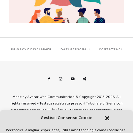
PRIVACY E DISCLAIMER
DATI PERSONALI
CONTATTACI
Made by Avatar Web Communication © Copyright 2013-2026. All
rights reserved - Testata registrata presso il Tribunale di Siena con
autorizzazione n°1 del 12/04/2014 - Direttrice Responsabile: Chiara
Cacace - E-mail: direzione@lavaldichiana.it - Editore: Valdichiana
Gestisci Consenso Cookie
Media Srl – P.IVA e C.F. 01377300528 –
amministrazione@lavaldichiana.it - Sede legale: Piazza Nazioni Unite
Per fornire le migliori esperienze, utilizziamo tecnologie come i cookie per