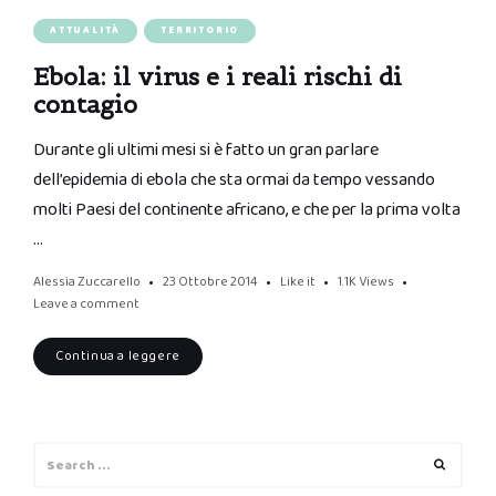
ATTUALITÀ
TERRITORIO
Ebola: il virus e i reali rischi di
contagio
Durante gli ultimi mesi si è fatto un gran parlare
dell’epidemia di ebola che sta ormai da tempo vessando
molti Paesi del continente africano, e che per la prima volta
…
Alessia Zuccarello
23 Ottobre 2014
Like it
1.1K
Views
Leave a comment
Continua a leggere
Search
Search
for: