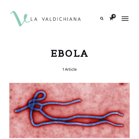
contenuto
0
Search
EBOLA
1 Article