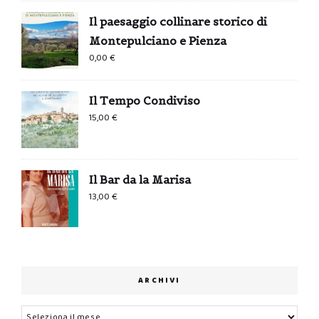
Il paesaggio collinare storico di
Montepulciano e Pienza
0,00
€
Il Tempo Condiviso
15,00
€
Il Bar da la Marisa
13,00
€
ARCHIVI
Archivi