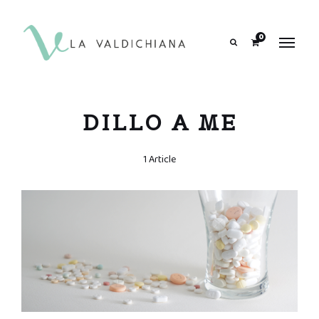
contenuto
0
Search
DILLO A ME
1 Article