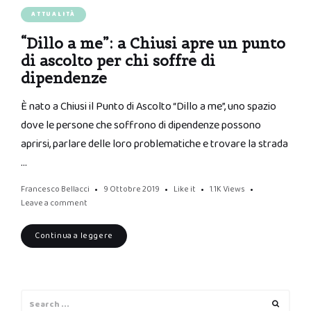
ATTUALITÀ
“Dillo a me”: a Chiusi apre un punto
di ascolto per chi soffre di
dipendenze
È nato a Chiusi il Punto di Ascolto “Dillo a me”, uno spazio
dove le persone che soffrono di dipendenze possono
aprirsi, parlare delle loro problematiche e trovare la strada
…
Francesco Bellacci
9 Ottobre 2019
Like it
1.1K
Views
Leave a comment
Continua a leggere
Search
Search