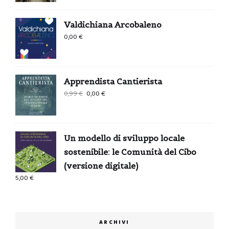
Valdichiana Arcobaleno
0,00
€
Apprendista Cantierista
Il
Il
0,99
€
0,00
€
prezzo
prezzo
originale
attuale
era:
è:
Un modello di sviluppo locale
0,99 €.
0,00 €.
sostenibile: le Comunità del Cibo
(versione digitale)
5,00
€
ARCHIVI