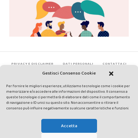
PRIVACY E DISCLAIMER
DATI PERSONALI
CONTATTACI
Gestisci Consenso Cookie
Per fornire le migliori esperienze, utilizziamo tecnologie come i cookie per
memorizzare e/o accedere alle informazioni del dispositivo. Il consenso a
queste tecnologie ci permetterà di elaborare dati come il comportamento
di navigazione o ID unici su questo sito. Non acconsentire o ritirare il
consenso può influire negativamente su alcune caratteristiche e funzioni.
Made by Avatar Web Communication © Copyright 2013-2026. All
rights reserved - Testata registrata presso il Tribunale di Siena con
Accetta
autorizzazione n°1 del 12/04/2014 - Direttrice Responsabile: Chiara
Cacace - E-mail: direzione@lavaldichiana.it - Editore: Valdichiana