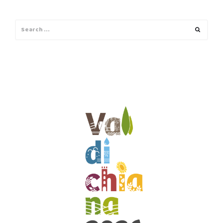
Search
Search
for: