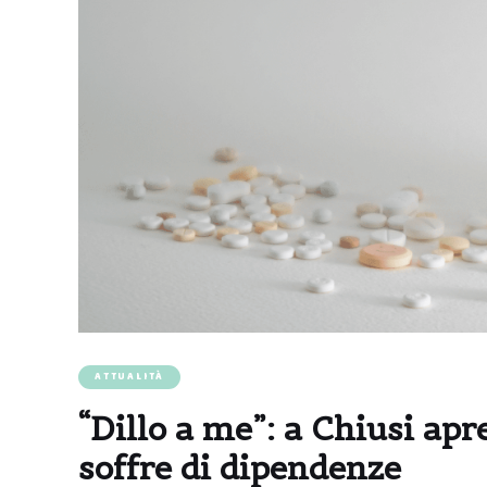
ATTUALITÀ
“Dillo a me”: a Chiusi apr
soffre di dipendenze