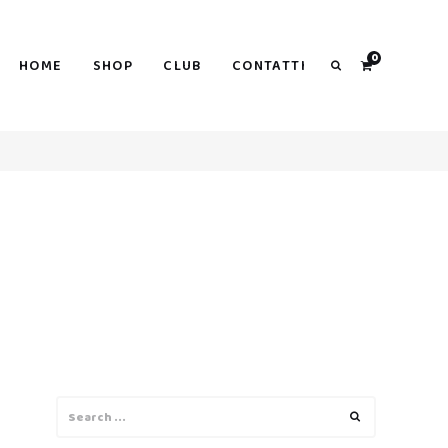
0
HOME
SHOP
CLUB
CONTATTI
Search
Search
Search
for: