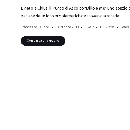
È nato a Chiusi il Punto di Ascolto “Dillo a me”, uno spazi
parlare delle loro problematiche e trovare la strada …
Francesco Bellacci
9 Ottobre 2019
Like it
1.1K
Views
Leave
Continua a leggere