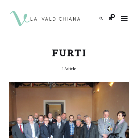
contenuto
0
Search
FURTI
1 Article