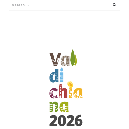
Search
Search
for: