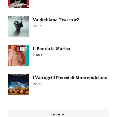
Valdichiana Teatro #2
0,00
€
Il Bar da la Marisa
13,00
€
L'Autogrill Pavesi di Montepulciano
1,99
€
ARCHIVI