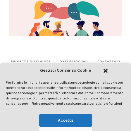
PRIVACY E DISCLAIMER
DATI PERSONALI
CONTATTACI
Gestisci Consenso Cookie
Per fornire le migliori esperienze, utilizziamo tecnologie come i cookie per
memorizzare e/o accedere alle informazioni del dispositivo. Il consenso a
queste tecnologie ci permetterà di elaborare dati come il comportamento
di navigazione o ID unici su questo sito. Non acconsentire o ritirare il
consenso può influire negativamente su alcune caratteristiche e funzioni.
Made by Avatar Web Communication © Copyright 2013-2026. All
rights reserved - Testata registrata presso il Tribunale di Siena con
Accetta
autorizzazione n°1 del 12/04/2014 - Direttrice Responsabile: Chiara
Cacace - E-mail: direzione@lavaldichiana.it - Editore: Valdichiana