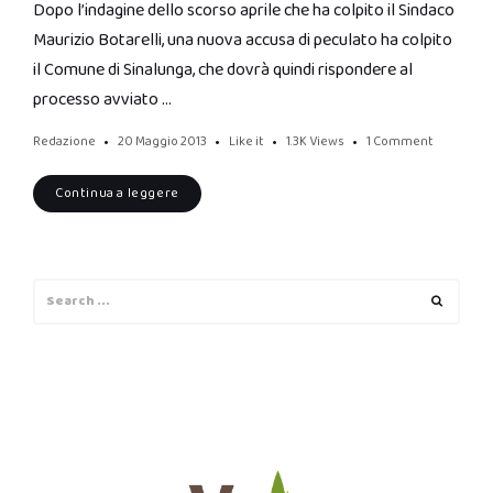
Dopo l’indagine dello scorso aprile che ha colpito il Sindaco
Maurizio Botarelli, una nuova accusa di peculato ha colpito
il Comune di Sinalunga, che dovrà quindi rispondere al
processo avviato …
Redazione
20 Maggio 2013
Like it
1.3K
Views
1 Comment
Continua a leggere
Search
Search
for: