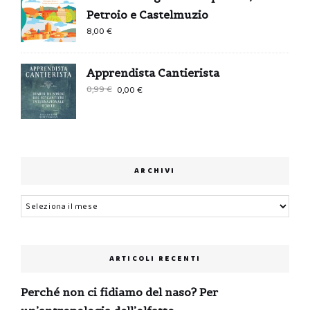
Petroio e Castelmuzio
8,00
€
Apprendista Cantierista
Il
Il
0,99
€
0,00
€
prezzo
prezzo
originale
attuale
era:
è:
0,99 €.
0,00 €.
ARCHIVI
Archivi
ARTICOLI RECENTI
Perché non ci fidiamo del naso? Per