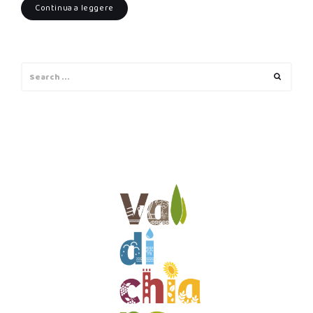
Continua a leggere
Search
Search
for: