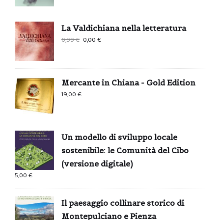
La Valdichiana nella letteratura
Il
Il
0,99
€
0,00
€
prezzo
prezzo
originale
attuale
era:
è:
Mercante in Chiana - Gold Edition
0,99 €.
0,00 €.
19,00
€
Un modello di sviluppo locale
sostenibile: le Comunità del Cibo
(versione digitale)
5,00
€
Il paesaggio collinare storico di
Montepulciano e Pienza