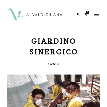
contenuto
0
Search
GIARDINO
SINERGICO
1 Article