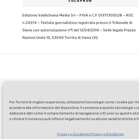
COLOPHON
Edizione Valdichiana Media Srl – P.IVA e C.F. 01377300528 – ROC
n.24374 – Testata giornalistica registrata presso il Tribunale di
Siena con autorizzazione n°1 del 12/04/2014 – Sede legale Piazza
Nazioni Unite 10, 53049 Torrita di Siena (SI)
F
Per fornire le migliori esperienze, utilizziamo tecnologie come i cookie per 
accedere alle informazioni del dispositivo. Il consenso a queste tecnologie ci
elaborare dati come il comportamento di navigazione o ID unici su questo sit
Made by Avatar Web Communication © Copyright 2013-2026. All right
o ritirare il consenso può influire negativamente su alcune caratteristiche e f
mail: direzione@lavaldichiana.it - Editore: Valdichiana Media Srl – 
Privacy e Disclaimer
Privacy e Disclaimer