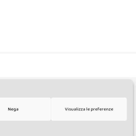
REAKER
Nega
Visualizza le preferenze
e n°1 del 12/04/2014 - Direttrice Responsabile: Chiara Cacace - E-
azioni Unite 10, Torrita di Siena (SI) - Iscrizione al Registro degli