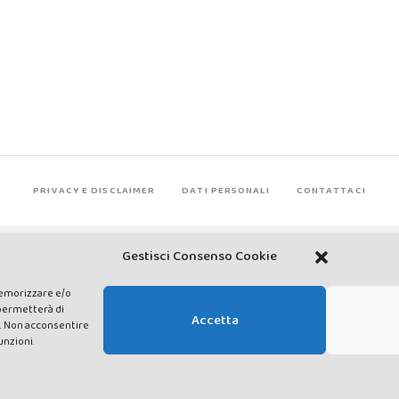
PRIVACY E DISCLAIMER
DATI PERSONALI
CONTATTACI
Gestisci Consenso Cookie
ACEBOOK
INSTAGRAM
YOUTUBE
SP
memorizzare e/o
 permetterà di
Accetta
o. Non acconsentire
s reserved - Testata registrata presso il Tribunale di Siena con autorizzazion
unzioni.
P.IVA e C.F. 01377300528 –amministrazione@lavaldichiana.it - Sede legale: Piazza N
Operatori di Comunicazione n.24374 del 24/03/2014