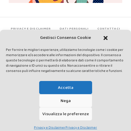
PRIVACY E DISCLAIMER
DATI PERSONALI
CONTATTACI
Gestisci Consenso Cookie
Per fornire le migliori esperienze, utilizziamo tecnologie come i cookie per
memorizzare e/o accedere alle informazioni del dispositivo. Il consenso a
queste tecnologie ci permetterà di elaborare dati come il comportamento
di navigazione o ID unici su questo sito. Non acconsentire o ritirare il
consenso può influire negativamente su alcune caratteristiche e funzioni.
Made by Avatar Web Communication © Copyright 2013-2026. All
rights reserved - Testata registrata presso il Tribunale di Siena con
Accetta
autorizzazione n°1 del 12/04/2014 - Direttrice Responsabile: Chiara
Cacace - E-mail: direzione@lavaldichiana.it - Editore: Valdichiana
Nega
Media Srl – P.IVA e C.F. 01377300528 –
amministrazione@lavaldichiana.it - Sede legale: Piazza Nazioni Unite
Visualizza le preferenze
10, Torrita di Siena (SI) - Iscrizione al Registro degli Operatori di
Comunicazione n.24374 del 24/03/2014
Privacy e Disclaimer
Privacy e Disclaimer