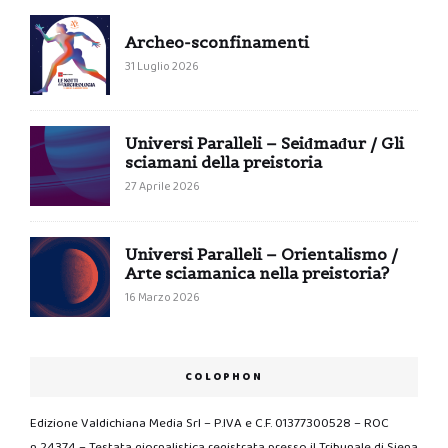
Archeo-sconfinamenti
31 Luglio 2026
Universi Paralleli – Seiđmađur / Gli
sciamani della preistoria
27 Aprile 2026
Universi Paralleli – Orientalismo /
Arte sciamanica nella preistoria?
16 Marzo 2026
COLOPHON
Edizione Valdichiana Media Srl – P.IVA e C.F. 01377300528 – ROC
n.24374 – Testata giornalistica registrata presso il Tribunale di Siena